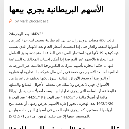
الأسهم البريطانية يجري بيعها
by
Mark Zuckerberg
24‏‏/3‏‏/1442 بعد الهجرة
قالت ثلاثة مصادر لرويترز إن بي بي البريطانية تستعد لبيع جزء كبير من
أصولها للنفط والغاز حتى إذا انتعشت أسعار الخام بعد الانهيار الذي تسبب
فيه كوفيد-19 لأنها تريد استثمار المزيد في الطاقة المتجددة. يجوز التعامل
في التجارة بالأسهم عبر البورصة إذا أمكن اجتناب المخالفات الشرعية
فيها ما حكم التجارة بأسهم شركات التكنولوجيا العالمية عبر البورصات
العالمية أما بعد الأسهم هي حصة في رأس مال شركة ما - تجارية أو عقارية
أو البورصة أو سوق الأوراق المالية، سوق لكنها تختلف عن غيرها من
الأسواق، فهي لا تعرض ولا تملك في معظم الأحوال البضائع والسلع،
فالبضاعة أو السلعة التي يجري تداولها بها ليست أصولًا حقيقية بل أوراقًا
مالية أو أصولًا مالية 15‏‏/5‏‏/1442 بعد الهجرة 19‏‏/5‏‏/1442 بعد الهجرة
26‏‏/5‏‏/1442 بعد الهجرة ـ تجوز إعارة الأسهم لغرض رهنها، أو بقصد منح
أرباحها للمستعير، كما يجري عليه العمل في أسواق البورصات، وليس
للمستعير بيعها إلا عند تنفيذ الرهن. اهـ. (ص 571، 572).