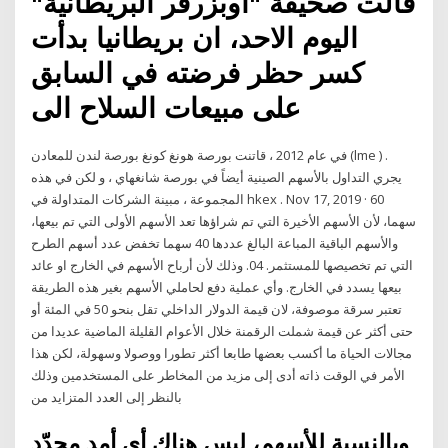
قالت صحيفة "اوبزرفر البريطانية"
اليوم الاحد، ان بريطانيا بدأت
كسر حظر فرضته في السابق
على مبيعات السلاح الى
في عام 2012 ، قاتنت بورصة هونغ كونغ بورصة لندن للمعادن (lme ) .
يجري التداول بالأسهم الصينية أيضاً في بورصة شانغهاي ، و لكن في هذه
المجموعة ، مبينة الشركات المتداولة في hkex . Nov 17, 2019 · 60
سهما، لأن الأسهم الأخيرة التي تم شراؤها تعد الأسهم الأولى التي تم بيعها،
والأسهم الباقية المباعة البالغ عددها 40 سهما تخفض عدد أسهم الطرح
التي تم تخصيصها للمستثمر. 04. وذلك لأن أرباح الأسهم في الخارج او عائد
بيعها يسدد في الخارج. وأي عملية دفع لحاملي الأسهم بغير هذه الطريقة
تعتبر سرقة موصوفة، لان قيمة الدولار الداخلي تقل بنحو 50 في المئة أو
حتى أكثر عن قيمة شملت الرقمنة خلال الأعوام القليلة الماضية عديدا من
مجالات الحياة ما أكسب بعضها طابعا أكثر تطورا ووصولا وسهولة، لكن هذا
الأمر في الوقت ذاته أدى إلى مزيد من المخاطر على المستخدمين وذلك
بالنظر إلى العدد المتزايد من
وبالنسبة للأسهم، ليس هناك أي أمد محدّد