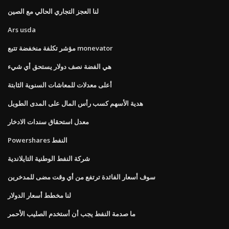
لنا العجز التجاري الحالي مع الصين
Ars usda
مؤشر تكلفة منخفضة تتبع monevator
هي الفضة نصف دولار يستحق أي شيء
أعلى معدلات للمعاشات السنوية الثابتة
هدية الأسهم كسب رأس المال على المدى الطويل
معدل استحقاق سندات الادخار
Powershares النفط
شركة النفط الوطنية التايلاندية
سوف أسعار الفائدة ترتفع من أي وقت مضى للمدخرين
لنا مخطط أسعار الدولار
ما صدمة النفط يجب أن أستخدم الصليب الأحمر