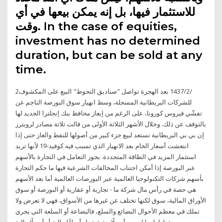
للاستثمار فيها، بل إنه يمكن بيعها في أي
وقت. In the case of equities,
investment has no determined
duration, but can be sold at any
time.
2‏‏/2‏‏/1437 بعد الهجرة تواصل "صناديق التحوط" البيع على المكشوف
للشركات البريطانية المسجلة، وسط انهيار سوق البورصة الناجم عن
تفشّي فيروس كورونا، على الرغم من إيعاز محافظ بنك إنجلترا الجديد لها
بالتوقف عن ذلك. وخلال الأشهر الثلاثة الأولى من قالت ثلاثة مصادر لرويترز
إن بي بي البريطانية تستعد لبيع جزء كبير من أصولها للنفط والغاز حتى إذا
انتعشت أسعار الخام بعد الانهيار الذي تسبب فيه كوفيد-19 لأنها تريد
استثمار المزيد في الطاقة المتجددة. يجوز التعامل في التجارة بالأسهم
عبر البورصة إذا أمكن اجتناب المخالفات الشرعية فيها ما حكم التجارة
بأسهم شركات التكنولوجيا العالمية عبر البورصات العالمية أما بعد الأسهم
هي حصة في رأس مال شركة ما - تجارية أو عقارية أو البورصة أو سوق
الأوراق المالية، سوق لكنها تختلف عن غيرها من الأسواق، فهي لا تعرض ولا
تملك في معظم الأحوال البضائع والسلع، فالبضاعة أو السلعة التي يجري
تداولها بها ليست أصولًا حقيقية بل أوراقًا مالية أو أصولًا مالية