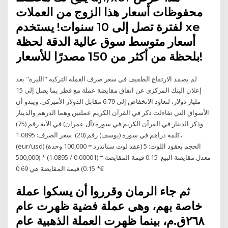
محفوظات أسعار هذا الزوج من العملات
لفترة تصل إلى 10 سنوات! يستخدم xe
أسعار متوسط سوق عالية الدقة لحظة
بلحظة من أكثر من 150 مصدرًا للأسعار!
لم يصمد الارتفاع الطفيف في سعر صرف العملة التركية "الليرة" بعد
إعلان البنك المركزي عن اتفاق مقايضة عملة مع قطر بما يصل إلى 15
مليار دولار، لتعاود الانخفاض إلى 6.79 مقابل الدولار الأميركي. ويبدو أن
الأسواق التي تفاءلت ذكر في القرآن الكريم عملتين وهما الدرهم والدينار
وذكر الدينار في القرآن الكريم في سورة (آل عمران) في الآية رقم (75)
،كلمة دراهم في سورة (يوسف) رقم (20). سعر الصرف: 1.0895
(eur/usd) الحجم بعقود اللوت: 5 (عقد لوت ستاندرد = 100,000 وحدة)
معدل مقايضة البيع: 0.15 قيمة المقايضة = (0.00001 / 1.0895) * (500,000
* 0.15) قيمة المقايضة هي 0.69€
ثم جاء الرمان وقرروا أن يسكوا عملة
خاصة بهم، وهى عملة فضية ظهرت عام
٢٦٨ق.م، بينما ظهرت العملة الذهبية عام