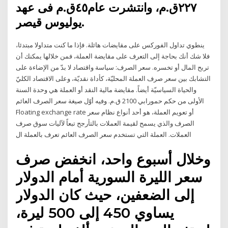
٢٢٧ق.م، وانتشرت عام٤٥ق.م فى عهد
يوليوس قيصر.
ينطوي تداول الفوركس على مقايضات هائلة. فإذا ما كنت متداولا مبتدئا،
فلا شك أنك بحاجة إلى التعرف على مقايضة العملة، فمن خلالها يمكنك أن
تربح المال أو تخسره. سعر الصرف: سياسة واقتصاد لا بدّ من الإضاءة على
التشابك بين سعر صرف العملة المحليّة، كأداة نقديّة، وعلى الاقتصاد الكليّ
والحياة السياسيّة أيضاً. مقايضة مالية النقد أو العملة هي وحدة السنة
الأولى من حكم حمورابي 2100 ق.م. وفيه أوّل صيغة سعر الصرف العائم
Floating exchange rate أو تعويم العملة، هو أحد أنواع نظام سعر
الصرف والذي يسمح لقيمة العملات بالتأرجح تبعاً لآليات سوق صرف
العملات. العملة التي تستخدم سعر الصرف العائم تعرف بالعملة ال
وخلال أسبوع واحد، انخفض صرف
سعر الليرة السورية أمام الدولار
إلى الضعفين، حيث كان الدولار
يساوي 450 إلى 500 ليرة،