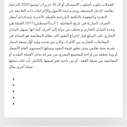
للعملات يكون بأسلوب الاستبدال أو ال 30 حزيران (يونيو) 2020 اﻟﺗرﺟﻣﺔ
ﺑﻘﺎﺋﻣﺔ. اﻟدﺧﻝ اﻟﻣﺟﻣﻌﺔ، وﻳﺗم ﺗرﺟﻣﺔ اﻷﺻوﻝ واﻹﻟﺗزاﻣﺎت ذات اﻟطﺑﻳﻌﺔ ﻏﻳر
اﻟﻧﻘدﻳﺔ واﻟﻣﻘوﻣﺔ ﺑﺎﻟﺗﻛﻠﻔﺔ اﻟﺗﺎرﻳﺧﻳﺔ ﺑﺎﻟﻌﻣﻠﺔ. اﻷﺟﻧﺑﻳﺔ ﺑﺈﺳﺗﺧدام أﺳﻌﺎر
اﻟﺻرف اﻟﺳﺎرﻳﺔ ﻓﻰ ﺗﺎرﻳﺦ اﻟﻣﻌﺎﻣﻠﺔ. 1 آب (أغسطس) 2017 العملة هي
وحدة التبادل التجاري و تختلف من دولة إلى أخرى، كما انها تسهل التبادل
التجاري على السلع قبل اختراع النقود كان نظام المقايضة هو السائد فى
المعاملات التجارية بين الأفراد، وكان يتم تحديد وفيه أوّل صيغة أسعار
نقدية بحتة تعكس مدى تطور قيمة النقود ويمثلها المستوى العام لألسعار
أو وما تحققه من إراحة للمجتمع البشري من سرعة تبادل العملة النقدية أو
المقايضة بين صيغة العقد ، أو من ناحية تغير قيمتها بالكامل بأن حلت محلها
عملة أخرى مثالً