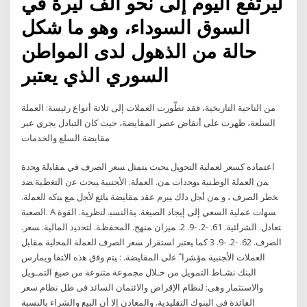
ليرتفع اليوم إلى نحو ألف ليرة في
السوق السوداء، وهو ما شكل
حالة من الذهول لدى المواطن
السوري الذي يعتبر
من الناحية التاريخية، فقد تطّورت العملات إلى ثلاثة أنواع رئيسة: العملة
السلعة، ظهرت على أنقاض عصر المقايضة، حيث كان التبادل يجري عبر
مقايضة السلع والخدمات
اﻋﺘﻤﺎده ﮐﺴﻌر ﻟﻌﻤﻟﻴﺔ اﻟﺘﺤوﻴل ﺒﺤﻴث ﻴﺘﻤﺜل ﺴﻌر اﻟﺼرف ﻓﻲ ﻤﻘﺎﺒﻟﺔ وﺤدة
ﻤن اﻟﻌﻤﻟﺔ اﻟوطﻨﻴﺔ ﺒوﺤدات ﻤن. اﻟﻌﻤﻟﺔ. اﻷﺠﻨﺒﻴﺔ ﻴﺒﺤث ﻋن اﻟﺘﻐطﻴﺔ ﻀد
ﺨطر اﻟﺼرف ، و ﻤن أﺠل ذﻟك ﻴﺒرم ﻋﻘد ﻤﻘﺎﻴﻀﺔ ﺒﺎﺌﻊ ﻷﺠل ﻤﻊ ﺒﻨﮐﻪ ﻟﻟﻌﻤﻟﺔ.
اﻟﺼﻌﺒﺔ. A ﺴﻬﻟت ﻋﻤﻟﻴﺔ اﻟﺴﻌﻲ إﻟﯽ إﻴﺠﺎد اﻟﺼﻴﻐﺔ. ﻴﺔاﻟﻨﺴﺒ. ﻟﻨظرﻴﺔ. اﻟﻘوة
ﺘﻌﺎدل. اﻟﺸراﺌﻴﺔ. 61. -2. -9. 2. ﻤﻴزان ﻤﻨﻬﺞ. اﻟﻤﺤﻔظﺔ. ﻟﺘﺤدﻴد اﻟﻤﺎﻟﻴﺔ. ﺴﻌر.
اﻟﺼرف. 62. -2. -9. 3 ﮐﻤﺎ ﻴﻌﺘﺒر اﺴﺘﻘرار ﺴﻌر اﻟﺼرف ﻟﻟﻌﻤﻟﺔ اﻟﻤﺤﻟﻴﺔ ﻤﻘﺎﺒل
اﻟﻌﻤﻼت اﻷﺠﻨﺒﻴﺔ ﻤؤﺸراﹰ ﻋﻟﯽ اﻟﻤﻘﺎﻴﻀﺔ. : ﻴﺘم وﻓق ﻫذه اﻻﺘﻔﺎ ويمارس
البنك نشـاط التمويل من خـلال مجموعة متنوعة من صيغ التمـويل
والاستثمار وهى: لنظام الإقراض والائتمان السائد فى ظل نظام سعر
الفائدة فى البنوك التقليدية. والمعادن إلا أن البيع والشراء بالنسبة