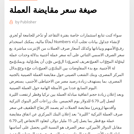
صيغة سعر مقايضة العملة
by
Publisher
سواء كنت تتابع استثمارات خاصة بفترة التقاعد أو تدّخر للجامعة أو تُجري
أبحاثًا مالية، يمكنك استخدام Numbers لإنشاء جداول بيانات تجلب أداء
الأسهم وبياناتها وكذلك أسعار صرف العملات من الإنترنت مباشرة. يعgرف
سعر الصرف الاسمي الثنائي على أنه سعر عملة أجنبية بدلالة وحدات عملة
محgلية. ويمكgن أن يعكgس هgذا الgتعريف لحسgاب العمgلة المحgلية
بدلالgة وحgدات مgن العمgلة الأجنبية. مع بدء المفاوضات بين البنك
المركز المصرى، وبنك الشعب الصينى حول مقايضة العملة الصينية بالجنيه
المصرى، بما يستهدف زيادة رصيد مصر من الاحتياطى الأجنبى، يستعرض
اليوم السابع عددا من الأسئلة الهامة حول العملة الصينية.
وبعد إعلان زيادة حجم اتفاقية مبادلة العملة بين تركيا وقطر ارتفعت الليرة
لتصل إلى 6.79 للدولار يوم الخميس. بنك زراعات أكبر البنوك التركية
وأقدمها (رويترز) مقايضة العملات لم يصمد الارتفاع الطفيف في سعر
صرف العملة التركية "الليرة" بعد إعلان البنك المركزي عن اتفاق مقايضة
عملة مع قطر بما يصل إلى 15 مليار دولار، لتعاود الانخفاض إلى 6.79
مقابل الدولار الأميركي. سعر الصرف هو النسبة التي يحصل على أساسها
مبادلة النقد الأجنبي بالنقد الوطني. سعر الصرف هو عدد الوحدات النقدية