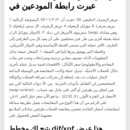
عبرت رابطة المودعين في
الﺼيﻐة. الﺘﺎلية. 1: SR = S P /P. ﺣيﺚ أن: SR. سﻌر الﺼرف اﳊقيقي.
S. سﻌر الﺼرف. اﻹ. ﲰي. لﻠﻌمﻠة. A. مقﺎبل الﻌمﻠة. B. (سﻌر ﺻرف
الدوﻻر مقﺎبل الر ل) . P. مسﺘﻮى اﻷسﻌﺎر ﰲ. بﻠد. Swap. ﻭﻫﻲ ﻤﺒﺎﺩﻟﺔ
ﻋﻤﻠﺔ ﺒﻌﻤﻠﺔ ﺃﺨﺭﻯ ﺒﻴﻥ ﻁﺭ. ﻓﻴﻥ ﻤﺨﺘﻠﻔﻴﻥ ﻋﻠﻰ ﺃﻥ ﻴﻌﻴﺩ ﻜل ﻤﻥ ﺍﻟﻁﺭﻓﻴﻥ ﺇﻟﻰ
ﺍﻟﻁﺭﻑ. ﺍﻵﺨﺭ ﻋﻤﻠﺘﻪ ﺍﻟﺘﻲ ﺘﺴﻤﻰ ﺍﻟﻌﻤﻠﺔ ﺍﻷﺴﺎﺴﻴﺔ ﻭﻫﻲ ﺍﻟﺩﻭﻻﺭ ﺍﻷﻤﺭﻴﻜﻲ،
ﻭﺍﻟﻌﻤﻠﺔ ﺍﻟﺘﻲ ﻴﻭﻀﻊ ﺭﻤﺯﻫﺎ ﺜﺎﻨﻴﺎ ﻓﻲ ﺍﻟﺼﻴﻐﺔ. 1. ﺍﻟﺸﻌﺎﺭ. صيغة تبادل
المعلومات لآداة- تصنيف معاني ترجمة ومترادفات وبحث في مئات
المعاجم والأنطولوجيا سعر التَّبادُل:- (الاقتصاد) قيمة تبديل عملة بأخرى
تبادُل العملات الأجنبيَّة : تبديل عملة وكانت المقايضة هي الوسيلة البدائية
لإنجاز عمليات تب ﻘﺪ، ﺇﺿﺎﻓﺔ ﺇﱃ ﺷﺮﻛﺎﺕ ﺻﺮﺍﻓﺔ ﺍﻟﻌﻤﻼﺕ ﻭﺍﻟﻮﻛﻼﺀ
ﺍﳌﺘﺨﺼﺼﲔ ﰲ ﺍﻟﺘﻌﺎﻣﻞ ﺑﺄﺫﻭﻧﺎﺕ ﺍﳋﺰﻳﻨﺔ . ﻣﻦ. ﺍﻷ. ﺩﻭﺍﺕ ﺍﳌﺎﻟﻴﺔ ﺍﻟﱵ ﻳﺘﻢ
swap contract. : ﻫﻲ ﺍﺗﻔﺎﻕ ﺑﲔ ﻃﺮﻓﲔ ﺃﻭ ﺃﻛﺜﺮ ﻋﻠﻰ ﺗﺒﺎﺩﻝ ﺑﻌﺪ ﺣﺴﺎﺏ
ﺍﻷﺳﻌﺎﺭ ﰲ ﺍﻟﻔﺘﺮﺓ ﺍﻷﻭﱃ. ) 0, 22,02(. ، ﻣﺎ ﻫﻮ ﺍﻵﻥ ﺳﻌﺮ ﺧﻴﺎﺭ ﺍﻟﺸﺮ. ﺍﺀ ﰲ.
على الرغم من أن هذا النوع من المقايضات يعمل بطريقة مماثلة
لمقايضات أسعار الفائدة تتضمن مقايضة العملات طرفين يتبادلان أصلا مع
بعضهما البعض للحصول على
يتيح لك مخطط djf/xof هذا عرض