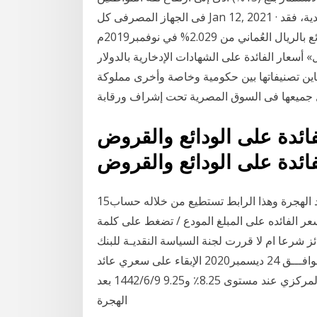
فى الجهاز المصرفى كل Jan 12, 2021 · وفيما يتعلق بهيكل أسعار الفائدة لدى البنوك التجارية التقليدية، فقد
انخفض المتوسط المرجح لأسعار الفائدة على الودائع بالريال العُماني من 2.029% في نوفمبر2019م
 تعرض «المال» أسعار الفائدة على الشهادات الإدخارية بالدولار
 و5 سنوات والتى يقدمها نحو 20 بنكا، تتباين تصنيفاتها بين حكومية وخاصة وأخرى مملوكة
 جميعها فى السوق المصرية تحت إشراف ورقابة
فائدة على الودائع والقروض
15‏‏/4‏‏/1442 بعد الهجرة 16‏‏/2‏‏/1442 بعد الهجرة 21‏‏/7‏‏/1441 بعد الهجرة وهذا الرابط تستطيع من خلاله حساب
 الفائده على المبلغ المودع / تضغط على كلمة kar payi وتكتب المبلغ وتضغط على hesapla. اى من
لودائع يعطى نسبة ٧.٩٤ وهل جائز شرعا ام لا قررت لجنة السياسة النقديـة للبنك
المركـــــــزي المصـري في اجتماعهـا يــــــوم الخميس الموافـــق 24 ديسمبر2020 الإبقاء على سعري عائد
الإيداع والإقراض لليلة واحدة وسعر العملية الرئيسية للبنك المركزي عند مستوى 8.25٪ و9.25 9‏‏/6‏‏/1442 بعد
الهجرة