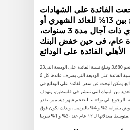
جعت الفائدة على الشهادات
الإدخارية بنسبة 1%، لتتراوح بين 13% للعائد الشهري أو
13.25% للعائد ربع السنوي ذات آجال مدة 3 سنوات،
لمدة عام، فى حين خفض البنك
الأهلي الفائدة على الودائع
23‏‏/11‏‏/1441 بعد الهجرة وتبلغ نسبة الفائدة عليها شهريا نحو 3.680 وتبلغ نسبة الفائدة على الوديعة التي
يصرف عائدها كل 3 شهور (ربع سنوي) 3.695 % وتبلغ نسبة الفائدة على الوديعة التي يصرف عائدها كل 6
فائدة على الودائع. يمكن البحث عن سعر الفائدة على الودائع في
لعديد من البنوك التي تنتشر في فلسطين، وتهدف
ه بالرجوع الي توقعاتنا لتضخم شهر ديسمبر، نقدر
سعر الفائدة الحقيقي على الودائع قصيرة الأجل والقروض بـقرابة 2% و 4% بالترتيب، وبذلك تكون فوق
متوسط معدلاتها لـ ١٢ عام عند -3% و 1% تقريبا.