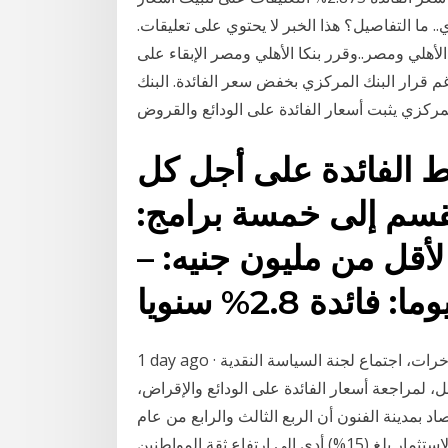
 ما التفاصيل؟ هذا الخبر لا يحتوي على تعليقات.
 الأهلي ومصر..وقرر بنكا الأهلي ومصر الإبقاء على
غم قرار البنك المركزي بخفض سعر الفائدة. البنك
 الفائدة على أجل كل
قسم إلى خمسة برامج:
لأقل من مليون جنيه: –
1 day ago · ينتظر الكثير من المواطنين المصريين من أصحاب المدخرات، اجتماع لجنة السياسة النقدية
، المقرر انعقاده يوم 4 فبراير المقبل، لمراجعة أسعار الفائدة على الودائع والإقراض،
د بمدينة الفنون أن الربع الثالث والرابع من عام
2019/2020 شهد ارتفاعًا فى اسعار الفائدة على شهادات الاستثمار بلغ (15%) أدى إلى ارتفاع ثقة المواطنين