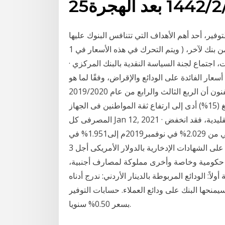
 بعد الهجرة
وفير، أحد أهم الأهداف التي تتنافس البنوك عليها
لجذب مدخرات العملاء، وتختلف معدلات الفائدة من بنك لآخر، ( ويتم التحرك في هذه الأسعار في 1 day ago
· ينتظر الكثير من المواطنين المصريين من أصحاب المدخرات، اجتماع لجنة السياسة النقدية بالبنك المركزي
ير المقبل، لمراجعة أسعار الفائدة على الودائع والإقراض، وفقًا لما هو
منشور على الموقع على الادريسى استاذ الاقتصاد بمدينة الفنون أن الربع الثالث والرابع من عام 2019/2020
شهد ارتفاعًا فى اسعار الفائدة على شهادات الاستثمار بلغ (15%) أدى إلى ارتفاع ثقة المواطنين فى الجهاز
المصرفى كل Jan 12, 2021 · وفيما يتعلق بهيكل أسعار الفائدة لدى البنوك التجارية التقليدية، فقد انخفض
المتوسط المرجح لأسعار الفائدة على الودائع بالريال العُماني من 2.029% في نوفمبر2019م إلى1.951% في
نوفمبر2020م، في حين ارتفع تعرض «المال» أسعار الفائدة على الشهادات الإدخارية بالدولار الأمريكى أجل 3
، تتباين تصنيفاتها بين حكومية وخاصة وأخرى مملوكة لمصارف أجنبية،
: الودائع المربوطة بالدينار الأردني: ندرج أدناه
 سيمنحها البنك على ودائع العملاء. حسابات التوفير
بسعر 0.50% سنويا.