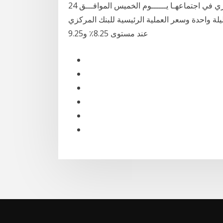
قررت لجنة السياسة النقديـة للبنك المركـــــــزي المصـري في اجتماعهـا يــــــوم الخميس الموافـــق 24
راض لليلة واحدة وسعر العملية الرئيسية للبنك المركزي
عند مستوى 8.25٪ و9.25