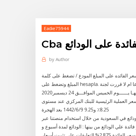
Eadie75944
الفائدة على الودائع
by
Author
ده على المبلغ المودع / تضغط على كلمة kar payi وتكتب
المبلغ وتضغط على hesapla. اى من الحسابات أو الودائع يعطى نسبة ٧.٩٤ وهل جائز شرعا ام لا قررت لجنة
السياسة النقديـة للبنك المركـــــــزي المصـري في اجتماعهـا يــــــوم الخميس الموافـــق 24 ديسمبر2020
وسعر العملية الرئيسية للبنك المركزي عند مستوى
8.25٪ و9.25 9‏‏/6‏‏/1442 بعد الهجرة
ائع في السعودية من خلال استخدام منصتنا عبر
ائدة علي الودائع من بينها : الودائع لمدة أسبوع و
أقل من 15 يوما: الوديعة أقل من ألف جنيه حتي مليون جنيه سعر الفائدة 2.875% التعليقات على تثبيت أسعار