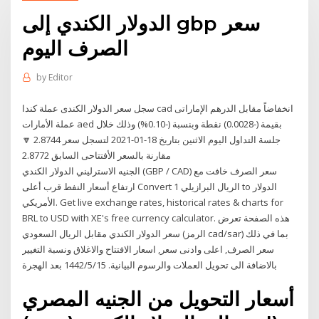
الدولار الكندي إلى gbp سعر
الصرف اليوم
by
Editor
سجل سعر الدولار الكندى عملة كندا cad انخفاضاً مقابل الدرهم الإماراتى
عملة الأمارات aed بقيمة (-0.0028) نقطة وبنسبة (-0.10%) وذلك خلال
جلسة التداول اليوم الاثنين بتاريخ 18-01-2021 لتسجل سعر 2.8744 🔽
مقارنة بالسعر الأفتتاحى السابق 2.8772
الجنيه الاسترليني الدولار الكندي (GBP / CAD) سعر الصرف خافت مع
ارتفاع أسعار النفط قرب أعلى Convert 1 الريال البرازيلي to الدولار
الأمريكي. Get live exchange rates, historical rates & charts for
BRL to USD with XE's free currency calculator. هذه الصفحة تعرض
سعر الدولار الكندي مقابل الريال السعودي (الرمز cad/sar) بما في ذلك
سعر الصرف, اعلى وادنى سعر, اسعار الافتتاح والاغلاق ونسبة التغيير
بالاضافة الى تحويل العملات والرسوم البيانية. 15‏‏/5‏‏/1442 بعد الهجرة
أسعار التحويل من الجنيه المصري