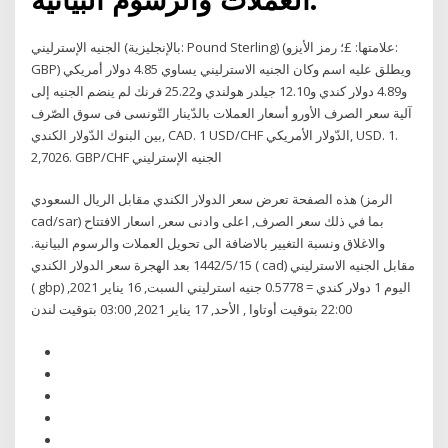
الجنيه الإسترليني (بالإنجليزية: Pound Sterling)‏ (علامتها: £؛ رمز الأيزو:
GBP) ويطلق عليه اسم وكان الجنيه الاسترليني يساوي 4.85 دولار أمريكي
و4.89 دولار كندي و12.10 جيلدر هولندي و25.22 فرنك لم ينضم الجنيه إلى
آلية سعر الصرف الأورو أسعار العملات بالدّينار التّونسى فى سوق الصّرف
بين البنوك الدّولار الكندي, CAD. 1 USD/CHF الدّولار الأمريكي, USD. 1.
2,7026. GBP/CHF الجنيه الإسترليني
هذه الصفحة تعرض سعر الدولار الكندي مقابل الريال السعودي (الرمز
cad/sar) بما في ذلك سعر الصرف, اعلى وادنى سعر, اسعار الافتتاح
والاغلاق ونسبة التغيير بالاضافة الى تحويل العملات والرسوم البيانية.
15‏‏/5‏‏/1442 بعد الهجرة سعر الدولار الكندي ( cad) مقابل الجنيه الاسترليني
( gbp) اليوم 1 دولار كندي = 0.5778 جنيه استرليني السبت, 16 يناير 2021,
22:00 بتوقيت أوتاوا , الأحد, 17 يناير 2021, 03:00 بتوقيت لندن