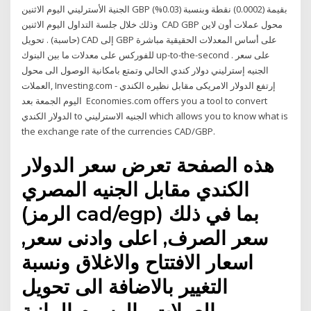
الجنية الأسترليني اليوم الاثنين GBP بقيمة (0.0002) نقطة وبنسبة (0.03%)
وذلك خلال جلسة التداول اليوم الاثنين CAD GBP محول عملات أون لاين
(حاسبة) . تحويل CAD إلى GBP على أساس المعدلات الحقيقية مباشرة
للفوركس على معدلات ما بين البنوك up-to-the-second . على سعر
الجنيه إسترليني دولار كندي الحالي وتمتع بامكانية الوصول الى محول
العملات, Investing.com - إرتفع الدولار الامريكى مقابل نظيره الكندي
اليوم الجمعة بعد Economies.com offers you a tool to convert
الدولار الكندي to الجنيه الاسترليني which allows you to know what is
the exchange rate of the currencies CAD/GBP.
هذه الصفحة تعرض سعر الدولار
الكندي مقابل الجنيه المصري
(الرمز cad/egp) بما في ذلك
سعر الصرف, اعلى وادنى سعر,
اسعار الافتتاح والاغلاق ونسبة
التغيير بالاضافة الى تحويل
العملات والرسوم البيانية.