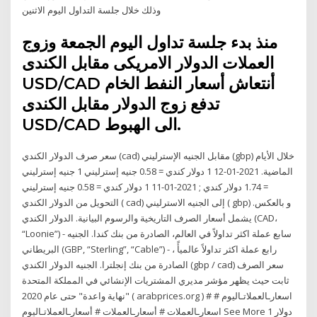
وذلك خلال جلسة التداول اليوم الاثنين
منذ بدء جلسة تداول اليوم الجمعة وزوج
العملات الدولار الامريكى مقابل الكندى
USD/CAD أنتعاش أسعار النفط الخام
تدفع زوج الدولار مقابل الكندى
USD/CAD الى الهبوط.
سعر صرف الدولار الكندي (cad) مقابل الجنيه الإسترليني (gbp) خلال الأيام
الماضية. 2021-01-12 1 دولار كندي = 0.58 جنيه إسترليني 1 جنيه إسترليني
= 1.74 دولار كندي ; 2021-01-11 1 دولار كندي = 0.58 جنيه إسترليني
التحويل من الدولار الكندي ( cad) إلى الجنيه الاسترليني ( gbp) و بالعكس.
يشمل أسعار الصرف التاريخية والرسوم البيانية. الدولار الكندي (CAD،
“Loonie”) - سابع عملة اكثر تداولاً في العالم، الصادرة من بنك كندا. الجنيه
البريطاني (GBP, “Sterling”, “Cable”) - رابع عملة اكثر تداولاً عالميأً ،
الصادرة من بنك إنجلترا. الجنيه الدولار الكندي (gbp / cad) سعر الصرف
ثابت حيث يظهر مؤشر مديري المشتريات الإنشائي في المملكة المتحدة
"نهاية واعدة" حتى عام 2020 ( arabprices.org ) # اسعارـالعملاتـاليوم #
اسعارـالعملات # أسعارـالعملات # أسعارـالعملاتـاليوم See More 1 دولار