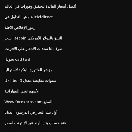
أفضل أسعار الفائدة لتحقيق وفورات في العالم
هامش التداول في icicidirect
رموز الإخلاص الآجلة
سعر litecoin التنبؤ بالدولار الأمريكي
صرف لنا سندات الادخار على الانترنت
تحويل cad twd
مؤشر الفاتورة البنكية لأستراليا
Uk libor 3 سنوات مقايضة معدل
الأسهم تعني المهاراتية
Www.forexpros.com السلع
أول بنك التجار في اندرسون انديانا
فتح حساب بنك الهند عبر الإنترنت لمصر