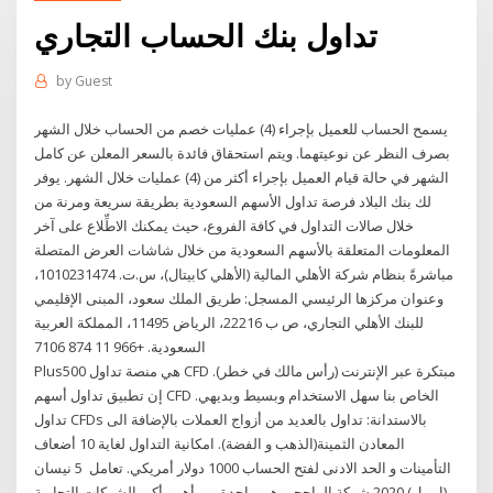
تداول بنك الحساب التجاري
by
Guest
يسمح الحساب للعميل بإجراء (4) عمليات خصم من الحساب خلال الشهر
بصرف النظر عن نوعيتهما. ويتم استحقاق فائدة بالسعر المعلن عن كامل
الشهر في حالة قيام العميل بإجراء أكثر من (4) عمليات خلال الشهر. يوفر
لك بنك البلاد فرصة تداول الأسهم السعودية بطريقة سريعة ومرنة من
خلال صالات التداول في كافة الفروع، حيث يمكنك الاطِّلاع على آخر
المعلومات المتعلقة بالأسهم السعودية من خلال شاشات العرض المتصلة
مباشرةً بنظام شركة الأهلي المالية (الأهلي كابيتال)، س.ت. 1010231474،
وعنوان مركزها الرئيسي المسجل: طريق الملك سعود، المبنى الإقليمي
للبنك الأهلي التجاري، ص ب 22216، الرياض 11495، المملكة العربية
السعودية. +966 11 874 7106
Plus500 هي منصة تداول CFD مبتكرة عبر الإنترنت (رأس مالك في خطر).
إن تطبيق تداول أسهم CFD الخاص بنا سهل الاستخدام وبسيط وبديهي.
تداول CFDs بالاستدانة: تداول بالعديد من أزواج العملات بالإضافة الى
المعادن الثمينة(الذهب و الفضة). امكانية التداول لغاية 10 أضعاف
التأمينات و الحد الادنى لفتح الحساب 1000 دولار أمريكي. تعامل 5 نيسان
(إبريل) 2020 شركة الراجحي هي واحدة من أهم وأكبر الشركات التجارية