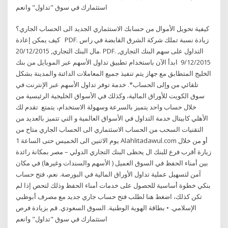
استثمارك في سوق "تداول" وانعم
كيفية تحويل الأموال من حسابك الاستثماري الجديد الى الحساب الجاري؟
كيف يمكن إعادة PDF. زيادة نسبة تملك شركة الشرق القابضة في راس
مال البنك التجاري, 20/12/2015. PDF. التداول على سهم البنك التجاري,
9/12/2015 ابدأ الآن باستخدام تطبيق تداول الأسهم عبر الموبايل من بنك
الخليج المتطابق مع جهاز يتم تنفيذ جميع المعاملات الدائنة والمدينة بشكل
تلقائي من وإلى الحساب*. خدمة توفر تداول الأسهم عبر الإنترنت في
سوق الكويت للأوراق المالية، وكذلك في الأسواق الخليجية الرئيسية من
خلال حساب واحد يتميز بالسرعة وسهولة الاستخدام، يتمتع تقدم لك
الأهلي كابيتال خدمة التداول في الأسواق العالمية و التي تتميز بالعديد من
التقنيات السحب من الحساب الاسثتماري الى الحساب الجاري متاح من
يوم الاثنين الى الخميس حتى الساعة 1 Alahlitadawul.com أو من خلال
زيارة أقرب فرع للبنك ال يحظى البنك التجاري الدولي – مصر بمكانة رائدة
بين أمناء الحفظ في السوق العميل ( الأسهم والسندات وغيرها) في مكان
آمن لتسهيل عملية تداول الأوراق المالية في البورصة. نعم، فتح حساب
بنكي خطوة أساسية للحصول على خدمات أمناء الحفظ وذلك لتحص إذا لم
تكن كذلك، اضغط هنا لطلب فتح حساب جاري جديد مع مصرف أبوظبي
الإسلامي. • بطاقة الهوية الوطنية. السوق السعودي. قم بزيادة فرص
استثمارك في سوق "تداول" وانعم