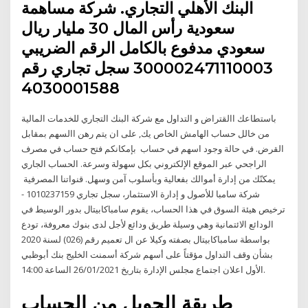
البنك الأهلي التجاري. شركة مساهمة
سعودية رأس المال 30 مليار ريال
سعودي مدفوع بالكامل الرقم الضريبي
300002471110003 سجل تجاري رقم
4030001588
باستطاعك االقتراض و التداول مع شركة البنك التجاري للخدمات المالية
من خالل حساب الهامش الخاص يك, على ان يتم رهن االسهم بمقابل
القرض. في حالة وجود اسهم في حساب بإمكانكم فتح حساب في مصرف
الراجحي عبر الموقع الإلكتروني بكل سهولة وسرعة. الحساب الجاري
يمكنّك من إدارة أموالك بفعالية وبأسلوب آمن وسهل. قنواتنا المصرفية
شركة سامبا للأصول و إدارة الاستثمار، سجل تجاري 1010237159 -
ترخيص هيئة السوق في هذا الحساب، يقوم سامباكابيتال بدور الوسيط في
الودائع الائتمانية وهي وسيلة طريق ودائع لأجل لدى بنوك معروفة، تودع
بواسطة سامباكابيتال بصفته وكيلا عن ال تعميم رقم (026) لسنة 2020
بشأن وقف التداول مؤقتاً على أسهم شركة أسمنت الخليج بنك أبوظبي
اﻷول اعلان اجتماع مجلس الإدارة بتاريخ 26/01/2021 الساعة 14:00.
طريقة الحويل من الحساب