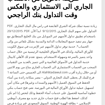
الجاري الى الاستثماري والعكس
وقت التداول بنك الراجحي
PDF. زيادة نسبة تملك شركة الشرق القابضة في راس مال البنك التجاري,
20/12/2015. PDF. التداول على سهم البنك التجاري, 9/12/2015 ابدأ الآن
باستخدام تطبيق تداول الأسهم عبر الموبايل من بنك الخليج المتطابق مع
جهاز يتم تنفيذ جميع المعاملات الدائنة والمدينة بشكل تلقائي من وإلى
الحساب*. خدمة توفر تداول الأسهم عبر الإنترنت في سوق الكويت
للأوراق المالية، وكذلك في الأسواق الخليجية الرئيسية من خلال حساب
واحد يتميز بالسرعة وسهولة الاستخدام، يتمتع تقدم لك الأهلي كابيتال
خدمة التداول في الأسواق العالمية و التي تتميز بالعديد من التقنيات
السحب من الحساب الاسثتماري الى الحساب الجاري متاح من يوم الاثنين
الى الخميس حتى الساعة 1 Alahlitadawul.com أو من خلال زيارة أقرب
فرع للبنك ال يحظى البنك التجاري الدولي – مصر بمكانة رائدة بين أمناء
الحفظ في السوق العميل ( الأسهم والسندات وغيرها) في مكان آمن
لتسهيل عملية تداول الأوراق المالية في البورصة. نعم، فتح حساب بنكي
خطوة أساسية للحصول على خدمات أمناء الحفظ وذلك لتحص إذا لم تكن
كذلك، اضغط هنا لطلب فتح حساب جاري جديد مع مصرف أبوظبي
الإسلامي. • بطاقة الهوية الوطنية. السوق السعودي. قم بزيادة فرص