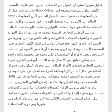
تداول مبرمج استرجاع الأموال من الحساب التجاري . تتم طلبيات السحب
خلال ساعات عمل الـ Back Office. الأهلي تداول يستخدم متصفح امن
https كل المعلومات مشفرة حسب المعيار العالمي لأمن المعلومات
المالية عبر الإنترنت أثناء تسجيل الهوية ، رقم الحساب ، وكلمة السر
المستخدمة للتحقق منها. حسابات التوفير وحسابات الوديعة تحت الطلب
من بنك أبوظبي التجاري . استمتع بمجموعة من المزايا مثل الفوائد
الشهرية، وكشوف الحساب الإلكترونية، ونقاط تاتش بوينتس، وغيرها من
المميزات الأخرى. كيف أفتح حساب تداول في البنك الأهلي التجاري تعتبر
المحفظة الاستثمارية عبارة عن وديعة بنكية أو عدد من الأسهم أو السندات
التي تخص بعض الأفراد أو المؤسسات لكى تتجمع في محفظة مالية واحدة
حتى يمكن حمايتها من الأخطار. يقدم لك بنك أبوظبي التجاري شركة
أبوظبي التجاري لخدمات الأوراق المالية، التي تتيح لك التداول في الأسواق
المالية من خلال أحد مراكز الوساطة المرخصة للعمل في إمارة أبوظبي،
حيث تتعاون مع الوسطاء لتلبية متطلبات التداول التجاري وفا بنك. 2003:
تأسست مجموعة التجاري وفا بنك بعد إندماج البنكين المغربيين البنك
التجاري المغربي وبنك الوفاء. كشوفات الحساب. يتمّ ارسال كشوفات
حسابك ربع سنوية إلى عنوانك البريدي. كشوفات حساب إلكترونية مجانية.
يتمّ إرسال كشوفات الحساب الإلكترونية إلى عنوان بريدك الإلكتروني
شهرياً ومن دون كلفة إضافية.