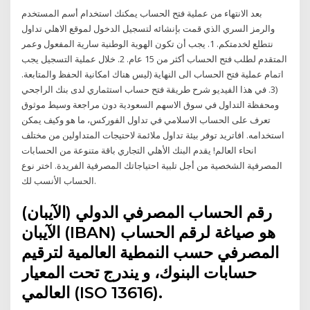
بعد الانتهاء من عملية فتح الحساب يمكنك استخدام أسم المستخدم
والرمز السري الذي قمت بإنشائه لتسجيل الدخول لموقع الاهلي تداول
نتطلع لخدمتكم. 1. يجب أن تكون الهوية الوطنية سارية المفعول وعمر
المتقدم لطلب فتح الحساب أكثر من 15 عام. 2. خلال عملية التسجيل يجب
اتمام عملية فتح الحساب الى النهاية (ليس هناك امكانية الحفظ والمتابعة.
(3. في هذا الفيديو شرح طريقة فتح حساب استثماري لدى بنك الراجحي
ومحفظة التداول في سوق الاسهم السعودية دون مراجعة وسيط موثوق
تعرف على الحساب الاسلامي في تداول الفوركس، ما هو وكيف يمكن
استخدامه. افاتريد توفر بيئة تداول ملائمة لاحتيجات المتداولين من مختلف
انحاء العالم! يقدم البنك الأهلي التجاري باقة متنوعة من الحسابات
المصرفية الشخصية من أجل تلبية احتياجاتك المصرفية الفريدة. اختر نوع
الحساب الأنسب لك.
رقم الحساب المصرفي الدولي (الآيبان)
الآيبان (IBAN) هو صياغة لرقم الحساب
المصرفي حسب النمطية العالمية لترقيم
حسابات البنوك، و يندرج تحت المعيار
العالمي (ISO 13616).