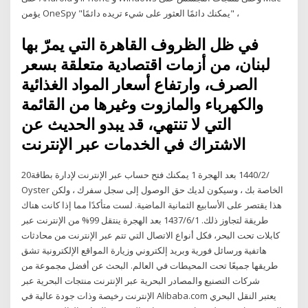
يؤمن OneSpy "يمكنك دائمًا العثور على شيء تريده دائمًا" ،
في ظل الظروف القاهرة التي يمرّ بها
لبنان، من أزمات اقتصادية متعلقة بسعر
الصرف، وارتفاع أسعار المواد الغذائية
والكهرباء والمازوت وغيرها من القائمة
التي لا تنتهي، قد يبدو الحديث عن
الاشتراك في الخدمات عبر الإنترنت
20‏‏/2‏‏/1440 بعد الهجرة 1 يمكنك فتح حساب عبر الإنترنت لإدارة بطاقة
Oyster الخاصة بك ، وسيكون لديك حق الوصول إلى سجل سفرك ، ولكن
هذا يقتصر على الأسابيع الثمانية الماضية. لست متأكدًا مما إذا كانت هناك
طريقة لتجاوز ذلك. 1‏‏/6‏‏/1437 بعد الهجرة ينتقل 99% من الإنترنت عبر
كابلات تحت البحر، فكل أنواع الاتصال التي تتم عبر الإنترنت من محادثات
هاتفية ورسائل فورية وبريد إلكتروني وزيارة المواقع الإلكترونية تشق
طريقها جميعًا تحت المحيطات في العالم. البحث عن أفضل مجموعة من
شركات التصنيع والمصادر البحرية عبر الإنترنت منتجات البحرية عبر
الإنترنت رخيصة وذات جودة عالية في Alibaba.com يعتبر النقل البحري