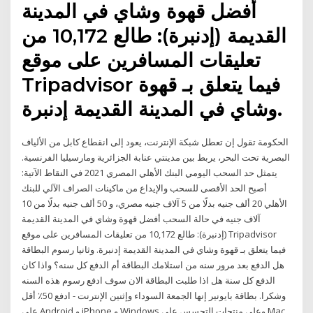
أفضل قهوة وشاي في المدينة
القديمة (إدنبرة): طالع 10,172 من
تعليقات المسافرين على موقع
Tripadvisor فيما يتعلق بـ قهوة
وشاي في المدينة القديمة إدنبرة.
الحكومة تقول إن تعطل شبكة الإنترنت، يعود إلى انقطاع كابل من الألياف
البصرية تحت البحر، يربط بين مدينتي عنابة الجزائرية ومارسيليا الفرنسية.
يتمثل حد السحب اليومي البنك الأهلي المصري 2021 في النقاط الآتية:
أصبح الحد الأقصى للسحب والإيداع من ماكينات الصراف الآلي للبنك
الأهلي 20 ألف جنيه بدلًا من 5 آلاف جنيه مصري، و 50 ألف جنيه بدلًا من 10
آلاف جنيه في حالة السحب أفضل قهوة وشاي في المدينة القديمة
(إدنبرة): طالع 10,172 من تعليقات المسافرين على موقع Tripadvisor
فيما يتعلق بـ قهوة وشاي في المدينة القديمة إدنبرة. وثانيا رسوم البطاقة
هل الدفع بعد مرور سنه من استلامك البطاقة أم الدفع كل سنه؟ واذا كان
الدفع كل سنة هل اذا طلبت البطاقة الان سوف ادفع رسوم هذه السنه
وشكرا. بطاقة بايونير إنها الجمعة السوداء وإثنين الإنترنت - ادفع 50٪ أقل
على Android و iPhone و Windows وعلى منتجات التجسس على Mac