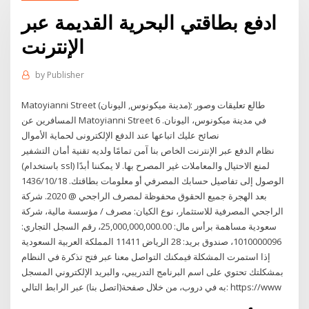
ادفع بطاقتي البحرية القديمة عبر
الإنترنت
by
Publisher
‪Matoyianni Street‬ (مدينة ميكونوس, اليونان): طالع تعليقات وصور
المسافرين عن ‪Matoyianni Street‬ في مدينة ميكونوس، اليونان. 6
نصائح عليك اتباعها عند الدفع الإلكترونى لحماية الأموال
نظام الدفع عبر الإنترنت الخاص بنا آمن تمامًا ولديه تقنية أمان التشفير
(باستخدام ssl) لمنع الاحتيال والمعاملات غير المصرح بها. لا يمكننا أبدًا
الوصول إلى تفاصيل حسابك المصرفي أو معلومات بطاقتك. 18‏‏/10‏‏/1436
بعد الهجرة جميع الحقوق محفوظة لمصرف الراجحي @ 2020. شركة
الراجحي المصرفية للاستثمار، نوع الكيان: مصرف / مؤسسة مالية، شركة
سعودية مساهمة برأس مال: 25,000,000,000.00، رقم السجل التجاري:
1010000096، صندوق بريد: 28 الرياض 11411 المملكة العربية السعودية
إذا استمرت المشكلة فيمكنك التواصل معنا عبر فتح تذكرة في النظام
بمشكلتك تحتوي على اسم البرنامج التدريبي، والبريد الإلكتروني المسجل
به في دروب، من خلال صفحة(اتصل بنا) عبر الرابط التالي: https://www