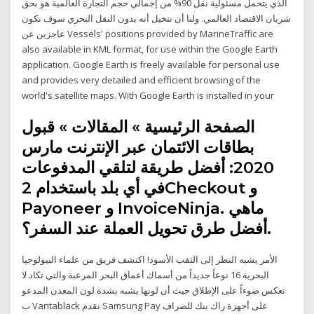
الذي يتحمل مسئولية نقل 90% من إجمالي حجم التجارة العالمية هو بحق
شريان الاقتصاد العالمي. ولنا أن نتخيل أنه بدون النقل البحري سوف نكون
عاجزين عن Vessels' positions provided by MarineTraffic are
also available in KML format, for use within the Google Earth
application. Google Earth is freely available for personal use
and provides very detailed and efficient browsing of the
world's satellite maps. With Google Earth is installed in your
الصفحة الرئيسية » المقالات » قبول
بطاقات الائتمان عبر الإنترنت مارس
2020: أفضل طريقة لتلقي المدفوعات
في أي بلد باستخدام 2Checkout و
Payoneer و InvoiceNinja. ماهي
أفضل طرق تحويل العملة عند السفر؟.
الأمر يشبه النظر إلى الثقب الأسود! اكتشف فريق من علماء البيولوجيا
البحرية 16 نوعاً جديداً من أسماك أعماق البحر المرعبة والتي تكاد لا
تعكس ضوءاً على الإطلاق حيث أن لونها يشبه بشدة لون المعدن المدعو
ب Vantablack نقدم Samsung Pay على أجهزة راك بنك للصراف