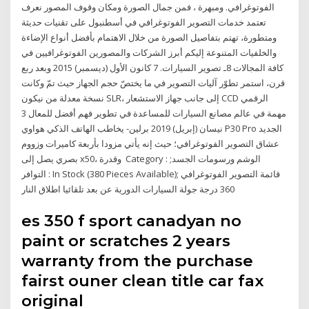
الفوتوغرافي. ومبهرة ، فمن جمال الصورة ومكان وقوف المصور نعرف
تعتمد خدمات التصوير الفوتوغرافي في أسطنبول على تقنيات حديثة
ومتطورة، تهتم بتفاصيل الصورة من خلال الاهتمام بأفضل أنواع الإضاءة
والخلفيات المتنوعة إليكم أبرز الشركات والمصورين الفوتوغرافيين في
كافة المجالات 8ـ تصوير السيارات. 7 كانون الأول (ديسمبر) 2015 وبعد ربع
قرن، استمر تطوّر آليات التصوير في ما يختصّ حجم الجهاز حيث تمّ وكانت
نسخة معدلة من نيكون SLR، إلى جانب جهاز الاستشعار CCD الرقمي
مهمة في عالم مصانع السيارات للمساعدة في تطوير فهم أفضل للمعال 3
نيسان (إبريل) 2019 برلين- يخاطب الهاتف الذكي هواوي P30 Pro الجديد
عشاق التصوير الفوتوغرافي؛ حيث إنه يأتي مزودا بأربعة كاميرات وزووم
بصري يصل إلى x50، وقدرة Category : الوشم ورسومات الجسد;
التوافر : In Stock (380 Pieces Available); قائمة التصوير الفوتوغرافي
360 درجة جولة السيارات الدورية عن بعد تلقائيا اطلاق النار
es 350 f sport canadyan no
paint or scratches 2 years
warranty from the purchase
fairst ouner clean title car fax
original