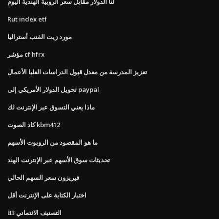
لنا الدولار مقابل سعر الروبية الهندية اليوم
Rut index etf
مورد زيت القنب أستراليا
مؤشر cf hfrx
تعزيز المدرسة من معدل قبول الدراسات العليا الأعمال
تحويل الدولار الأمريكي إلى paypal
ماذا يعني التسوق عبر الإنترنت لك
كاد الصوت kbm412
ما هو المقصود من الروبوت الأسهم
تحديثات سوق الأسهم عبر الإنترنت الهند
فيريزون سعر السهم الحالي
اختبار الكتابة على الإنترنت أقل
B3 التصنيف الائتماني