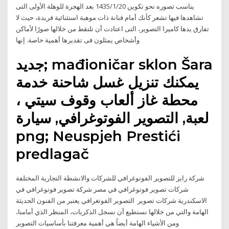
يناسب تصوره نحو تكوين 20‏‏/1‏‏/1435 بعد الهجرة للوهلة الأولى التى
تشاهدها فيها تشعر كأنك أمام فنانة ذات موهبة استثنائية فريدة، حيث لا
تفارق يدها كاميرا التصوير، التى اعتادت أن تلتقط من خلالها صورًا لأماكن
وأشخاص يمثلون فى تقديرها أهمية خاصة. إنها
جديد; mađioničar sklon Šara
يمكنك تنزيل غسل شاحنة خدمة
محطة غاز ألعاب وقوف سيتي ،
لعبة, التصوير الفوتوغرافي, سيارة
png; Neuspjeh Prestići
predlagač
شركة رايز للتصوير الفوتوغرافي للشركات والانشطة التجارية المختلفة
شركات تصوير فوتوغرافي في مصر شركة تصوير فوتوغرافي في
الاسكندرية شركات تصوير التصوير الفوتغرافي يعتبر من الفنون الحديثة
الهامة والتي من خلالها نستطيع أن نسجل الذكريات، المنظر الذي أمامنا،
ومن الأشياء الهامة أيضاً هي أهمية معرفتنا بأساسيات التصوير