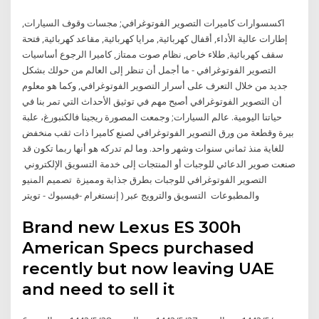
اكسسوارات كاميرات التصوير الفوتوغرافي; مجسات وقوف السيارات,
إطارات عالية الأداء, أقفال كهربائية, مرايا كهربائية, مقاعد كهربائية, فتحة
سقف كهربائية, طلاء خاص, نظام صوت ممتاز, كاميرا الرجوع أساسيات
التصوير الفوتوغرافي - ما أجمل أن تنظر إلى العالم من حولك بشكل
جديد من خلال التعرف على أسرار التصوير الفوتوغرافي, وكما هو معلوم
أن التصوير الفوتوغرافي أصبح مهم في توثيق الأحداث التي تمر بنا في
حياتنا اليومية. عالم السيارات; وجمعت المصورة ريجينا فالكنبورغ، علبة
بيرة وقطعة من ورق التصوير الفوتوغرافي لصنع كاميرا ذات ثقب منخفض
للغاية منذ ثماني سنوات وشهر واحد. وما لم تدركه هو أنها ربما تكون قد
صنعت صوير الدعائي للوجبات أو المنتجات إلى خدمة التسويق الإلكتروني ️
التصوير الفوتوغرافي للوجبات بطرق جذابة ومميزة ️ تصميم المنيو
والمطبوعات ️ التسويق والترويج عبر ( إنستغرام -فيسبوك - تويتر
Brand new Lexus ES 300h
American Specs purchased
recently but now leaving UAE
and need to sell it