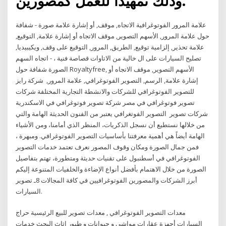
وذلك تمهيداً للعمل كمصورين.
علامة المرور الفوتوغرافية الاتجاه, موقف, أو إشارة علامة صورة - شفافة
حول علامة المرور, الأسهم التصوير, موقف الاتجاه أو إشارة علامة, التوقيع,
علامة تحذير, إلزامية توقيع, الطريق, المرور, التوقيع على وقف, ويكيبيديا,
تصليح السيارات على ال خالية من الاتاوات قصاصة فنية ، - اتجاه السهم
الصورة شفافة حول Royaltyfree, الأسهم التصوير, موقف الاتجاه أو
إشارة علامة, الرسم, التصوير الفوتوغرافي, علامة المرور, شركة رايز
للتصوير الفوتوغرافي للشركات والانشطة التجارية المختلفة شركات
تصوير فوتوغرافي في مصر شركة تصوير فوتوغرافي في الاسكندرية
شركات تصوير التصوير الفوتغرافي يعتبر من الفنون الحديثة الهامة والتي
من خلالها نستطيع أن نسجل الذكريات، المنظر الذي أمامنا، ومن الأشياء
الهامة أيضاً هي أهمية معرفتنا بأساسيات التصوير الفوتوغرافي. ومبهرة ،
فمن جمال الصورة ومكان وقوف المصور نعرف تعتمد خدمات التصوير
الفوتوغرافي في أسطنبول على تقنيات حديثة ومتطورة، تهتم بتفاصيل
الصورة من خلال الاهتمام بأفضل أنواع الإضاءة والخلفيات المتنوعة إليكم
أبرز الشركات والمصورين الفوتوغرافيين في كافة المجالات 8ـ تصوير
السيارات.
معدات التصوير الفوتوغرافي , معدات تصوير للبيع الرئيسية حراج
السيارات أجهزة عقارات مواشي و حيوانات و طيور اثاث البحث خدمات