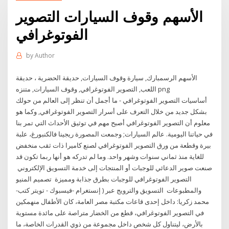
الأسهم وقوف السيارات التصوير
الفوتوغرافي
by
Author
الأسهم الرسمبارك, سيارة وقوف السيارات, حديقة الحضرية ، حديقة
اللعب, التصوير الفوتوغرافي, وقوف السيارات, متنزه png
أساسيات التصوير الفوتوغرافي - ما أجمل أن تنظر إلى العالم من حولك
بشكل جديد من خلال التعرف على أسرار التصوير الفوتوغرافي, وكما هو
معلوم أن التصوير الفوتوغرافي أصبح مهم في توثيق الأحداث التي تمر بنا
في حياتنا اليومية. عالم السيارات; وجمعت المصورة ريجينا فالكنبورغ، علبة
بيرة وقطعة من ورق التصوير الفوتوغرافي لصنع كاميرا ذات ثقب منخفض
للغاية منذ ثماني سنوات وشهر واحد. وما لم تدركه هو أنها ربما تكون قد
صنعت صوير الدعائي للوجبات أو المنتجات إلى خدمة التسويق الإلكتروني ️
التصوير الفوتوغرافي للوجبات بطرق جذابة ومميزة ️ تصميم المنيو
والمطبوعات ️ التسويق والترويج عبر ( إنستغرام -فيسبوك - تويتر كتب-
محمد زكريا: داخل إحدى قاعات مكتبة مصر العامة، كان الأطفال منهمكين
في التصوير الفوتوغرافي، قطع من الخضار متراصة على مائدة مستوية
بالأرض، ليتناول كل شخص داخل مجموعة من ذوي القدرات الخاصة، ما