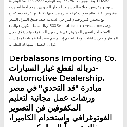
6‏‏/5‏‏/1442 بعد الهجرة 27‏‏/5‏‏/1442 بعد الهجرة 28‏‏/5‏‏/1442 بعد الهجرة
استوديو مفروش بفيلا نظام سويت للإيجار الشهري , يوجد لدينا استوديو
مفروش بفيلا نظام سويت غرفه كبيره مساحتها 8×10 بيها غرفه نوم كبيره
مع مجلس كبير وحمام كبير حي السلامه خلف فندق المنزل السعر
1500ريال شامل الكهرباء والماء See full list on almrsal.com مؤقت
الاستعداد (التصوير الفوتوغرافي عبر معين المنظر) سيتم إغلاق معين
المنظر وبعض شاشات لوحة التحكم إذا لم يتم تنفيذ أية عمليات لمدة ست
ثواني، لتقليل استهلاك البطارية.
Derbalasons Importing Co.
درباله لقطع غيار السيارات-
Automotive Dealership.
مبادرة "قد التحدي" في مصر
ورشات عمل مجانية لتعليم
المكفوفين فن التصوير
الفوتوغرافي واستخدام الكاميرا،