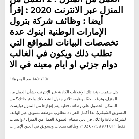
المنزل عبر الانترنت 2020 : إقرأ
أيضا : وظائف شركة بترول
الإمارات الوطنية اينوك عدة
تخصصات البيانات للمواقع التي
تطلب ذلك ويكون في الغالب
دوام جزئي او ايام معينه في الا
16‏‏/10‏‏/1431 بعد الهجرة
هل سئمت رؤية تلك الإعلانات الكاذبة عبر الإنترنت بشأن العمل من
المنزل، وترغب حقًا بوظيفة تلائم جدول انشغالاتك واحتياجاتك؟ من
الممكن الحصول على وظائف فعلية يتم إنجازها من المنزل (وليست
التسويق الشبكي)، لذا أكمل القراءة مطلوب موظفة تسويق عبر الهاتف
لشركة دعاية واعلان في دبي بنظام العمولة العمل من المنزل / واتساب
فقط: 011 971 58 677 7132 وظائف مبيعات وتسويق في العين الإمارات