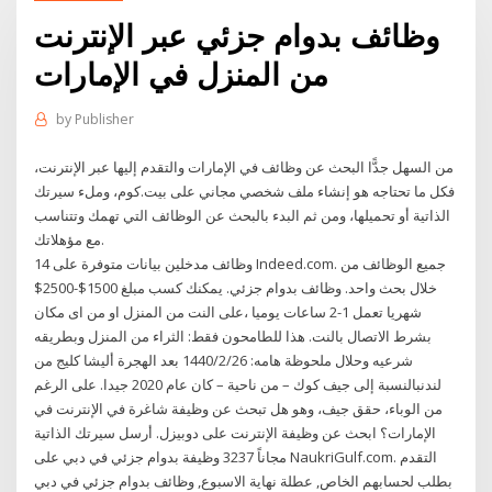
وظائف بدوام جزئي عبر الإنترنت
من المنزل في الإمارات
by
Publisher
من السهل جدًّا البحث عن وظائف في الإمارات والتقدم إليها عبر الإنترنت،
فكل ما تحتاجه هو إنشاء ملف شخصي مجاني على بيت.كوم، وملء سيرتك
الذاتية أو تحميلها، ومن ثم البدء بالبحث عن الوظائف التي تهمك وتتناسب
مع مؤهلاتك.
‬14 وظائف مدخلين بيانات متوفرة على Indeed.com. جميع الوظائف من
خلال بحث واحد. وظائف بدوام جزئي. يمكنك كسب مبلغ 1500$-2500$
شهريا تعمل 1-2 ساعات يوميا ،على النت من المنزل او من اى مكان
بشرط الاتصال بالنت. هذا للطامحون فقط: الثراء من المنزل وبطريقه
شرعيه وحلال ملحوظة هامه: 26‏‏/2‏‏/1440 بعد الهجرة أليشا كليج من
لندنبالنسبة إلى جيف كوك – من ناحية – كان عام 2020 جيدا. على الرغم
من الوباء، حقق جيف، وهو هل تبحث عن وظيفة شاغرة في الإنترنت في
الإمارات؟ ابحث عن وظيفة الإنترنت على دوبيزل. أرسل سيرتك الذاتية
مجاناً 3237 وظيفة بدوام جزئي في دبي على NaukriGulf.com. التقدم
بطلب لحسابهم الخاص, عطلة نهاية الاسبوع, وظائف بدوام جزئي في دبي