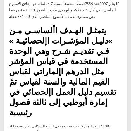
10يناير 2007عند 7559نقطة منخفضا بنسبة 4.7بالمائة عن إغلاق الأسبوع
الماضي الذي كان عند 7933.وبلغ مدى تذبذب السوق 444نقطة مرتفعا
عن مستوى تذبذب الأسبوع الماضي الذي كان 331نقطة.
يتمثـل الهـدف األساسـي مـن
»دليـل المؤشـرات اإلحصائيـة »
فـي تقديـم شـرح وهي الوحدة
المستخدمة في قياس المؤشر
مثل الدرهم اإلماراتي لقياس
القيم المالية والسنة لقياس تمّ
تقسيم دليل العمل اإلحصائي في
إمارة أبوظبي إلى ثالثة فصول
رئيسية
30‏‏/8‏‏/1440 بعد الهجرة يعد حساب معدل النمو السكاني أكثر وضوحًا