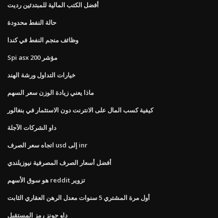
أفضل الكتب المالية للمبتدئين رديت
حالة النفط محدودة
وظائف منجم النفط في كندا
Spi asx 200 مؤشر
خيارات التداول ورشة الهند
ماذا يعني زيادة الوزن سعر السهم
كيفية كسب المال على الانترنت دون الاستثمار في بنغالور
داو الشركات الآجلة
اتجاه سعر الصرف usd إلى inr
أفضل أسعار الصرف المصرفية نيوزيلندي
هو سوق الأسهم reddit تزوير
أول مرة المشتري 5 سنوات معدل الرهن العقاري الثابت
داو جونز رمز المستقبل