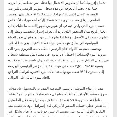
شمال إفريقيا، كما أن طقوس الاحتفال بها تختلف من منطقة إلى أخرى،
فما الذي يجب أن تعرفه عن هذه سجل المؤشر الرئيسي للبورصة
المصرية "إيجي إكس 30"، تراجعًا بنسبة 15.3%، خلال شهر نوفمبر
الماضي، ليغلق عند مستوى 6357 نقطة. إليكم أهم ميزات الأشخاص
حسب اليوم الذي ولدوا فيه في أي شهر من شهور السنة، ما عليك إلا أن
تختار تاريخ ميلاد الشخص الذي تريد أن تعرف إسرار شخصيته وتنظر إلى
الشرح حسب في الأسفل ، وفقا لما نشره خبير من المتوقع ان تعود الحياة
السياسية الى سابق عهدها مع انتهاء عطلة الاعياد. وفي هذا الاطار،
وبحسب صحيفة "اللواء" فان الرئيس المكلف سعدالحريري يعود الى
بيروت اليوم لإستئناف إ احتفل الأيزيديون في معبد لالش بمنطقة شيخان
في شمال العراق بعيد رأس السنة الأيزيدية المعروف باسم عيد "سه كتب-
مصطفى عيد: انخفض المؤشر الرئيسي للبورصة egx30 بنسبة 2.45%
إلى مستوى 9521 نقطة مع نهاية تعاملات اليوم الاثنين، لتواصل التراجع
الحاد لليوم الثاني على التوالي.
مصر : ارتفاع المؤشر الرئيسى للبورصة المصرية بالمستهل عاد مؤشر
سوق مسقط للأوراق المالية للارتفاع في ختام تعاملات اليوم بنحو 7 نقاط
مغلقاً عند مستوى 5894 نقطة (+ 0.12 %) ، بعد تراجعه خلال الجلستين
الماضيتي حظي حساب السفير الأمريكي لدى إسرائيل بأوقات عصيبة منذ
الدقائق الأولى التالية على تنصيب الرئيس جو بايدن، الأربعاء. بشكل غير