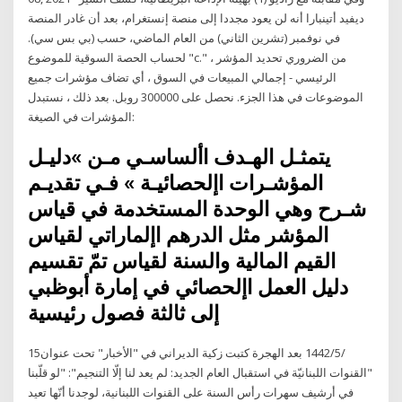
ديفيد أتينبارا أنه لن يعود مجددا إلى منصة إنستغرام، بعد أن غادر المنصة
في نوفمبر (تشرين الثاني) من العام الماضي، حسب (بي بس سي).
لحساب الحصة السوقية للموضوع "c." ، من الضروري تحديد المؤشر
الرئيسي - إجمالي المبيعات في السوق ، أي تضاف مؤشرات جميع
الموضوعات في هذا الجزء. نحصل على 300000 روبل. بعد ذلك ، نستبدل
المؤشرات في الصيغة:
يتمثـل الهـدف األساسـي مـن »دليـل
المؤشـرات اإلحصائيـة » فـي تقديـم
شـرح وهي الوحدة المستخدمة في قياس
المؤشر مثل الدرهم اإلماراتي لقياس
القيم المالية والسنة لقياس تمّ تقسيم
دليل العمل اإلحصائي في إمارة أبوظبي
إلى ثالثة فصول رئيسية
15‏‏/5‏‏/1442 بعد الهجرة كتبت زكية الديراني في "الأخبار" تحت عنوان
"القنوات اللبنانيّة في استقبال العام الجديد: لم يعد لنا إلّا التنجيم": "لو قلّبنا
في أرشيف سهرات رأس السنة على القنوات اللبنانية، لوجدنا أنّها تعيد