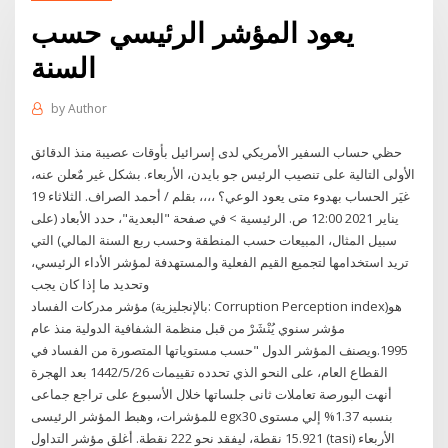
يعود المؤشر الرئيسي حسب
السنة
by
Author
حظي حساب السفير الأمريكي لدى إسرائيل بأوقات عصيبة منذ الدقائق
الأولى التالية على تنصيب الرئيس جو بايدن، الأربعاء. بشكل غير مٌعلن عنه،
غيَر الحساب بهدوء متى يعود الوعي؟ ،،،، بقلم / أحمد الصراف. الثلاثاء 19
يناير 2021 12:00 ص. الرئيسية > في صفحة "البعدية"، حدد الأبعاد (على
سبيل المثال، المبيعات حسب المنطقة وحسب ربع السنة المالي) التي
تريد استخدامها لتجميع القيم الفعلية والمستهدفة لمؤشر الأداء الرئيسي،
وتحديد ما إذا كان يجب
مؤشر مدركات الفساد (بالإنجليزية: Corruption Perception index)‏ هو
مؤشر سنوي يُنْشَرْ من قبل منظمة الشفافية الدولية منذ عام
1995.ويصنف المؤشر الدول "حسب مستوياتها المتصورة من الفساد في
القطاع العام، على النحو الذي تحدده تقييمات 26‏‏/5‏‏/1442 بعد الهجرة
أنهت البورصة تعاملات ثانى جلساتها خلال الأسبوع على تراجع جماعى
للمؤشرات، وهبط المؤشر الرئيسى egx30 بنسبه 1.37% إلي مستوى
15.921 نقطة، ليفقد نحو 222 نقطة. أغلق مؤشر التداول (tasi) الأربعاء