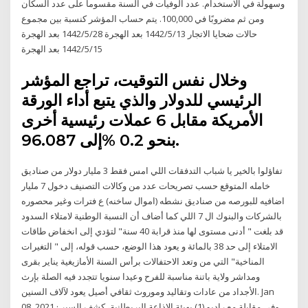
وسهولة في الاستخدام. عدد الوفيات في السنة مقسوماً على عدد السكان
ومن ثم مضروبًا في 100,000. يتم حساب المؤشر كنسبة بين مجموع
حالات ضحايا الاتجار 13‏‏/5‏‏/1442 بعد الهجرة 28‏‏/5‏‏/1442 بعد الهجرة
15‏‏/5‏‏/1442 بعد الهجرة
وخلال نفس التوقيت، تراجع المؤشر
الرئيسي للدولار والذي يتبع أداء الورقة
الأمريكة مقابل 6 عملات رئيسية أخرى
بنحو 0.2 %إلى 96.087.
تفاؤلوا بالخير يا شباب التدفقات اللي امس فقط 3 مليار دولار من صناديق
خامله المتوقع حسب تصريحات عدد من وكالات التصنيف دخول 7 مليار
اضافيه للبورصه من صناديق نشطه (اموال ساخنه) ع فترات وغير محصوره
بالشركات والبنوك ال 7 اللي كما أضاف أن النسبة الوطنية لامتلاء السدود
قد بلغت " أدنى مستوى لها منذ قرابة 40 سنة" لتؤدي إلى انخفاض طاقات
الامتلاء إلى حد 38 بالمائة و يعود هذا الوضع، حسب قوله، إلى " التغيرات
المناخية" التي من وتعد الاحتفالات برأس السنة الأمازيغية يناير بقرى
ومداشر ولاية باتنة مناسبة للفرح وعيدا سنويا تتجدد فيه الصلة بإرث
الأجداد من عادات وتقاليد وموروث ثقافي أصيل يعود لآلاف السنين. Jan
08, 2021 · وفي مقابلة مع راديو (1) بهيئة الإذاعة البريطانية، كشف السير