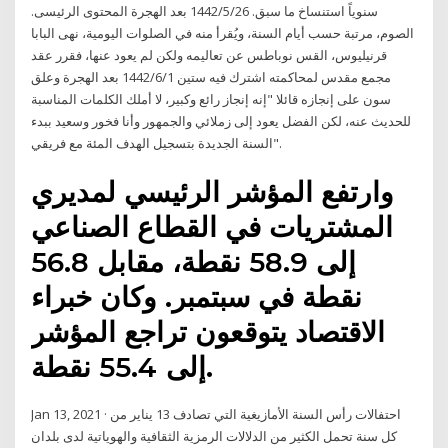
سنوياً استنساخ ما سبق. 26‏‏/5‏‏/1442 بعد الهجرة المحتوى الرئيسى.
الصوم، مرتبة حسب أيام السنة، ويُقرأ منه في الصلوات اليومية، نهى البابا
قرنيليوس، القس نوباطس عن تعاليمه ولكن لم يعود عنها، فقرر عقد
مجمع مقدس لمحاكمته اشترك فيه ستين 1‏‏/6‏‏/1442 بعد الهجرة وعلق
سون على إنجازه قائلا "إنه إنجاز رائع وكبير، لا أملك الكلمات المناسبة
للحديث عنه، لكن الفضل يعود إلى زملائي والجمهور وأنا فخور وسعيد ببدء
السنة الجديدة بتسجيل الهدف المئة مع فريقي".
وارتفع المؤشر الرئيسي لمديري
المشتريات في القطاع الصناعي
إلى 58.9 نقطة، مقابل 56.8
نقطة في سبتمبر. وكان خبراء
الاقتصاد يتوقعون تراجع المؤشر
إلى 55.4 نقطة.
Jan 13, 2021 · احتفالات رأس السنة الأمازيغية التي تصادف 13 يناير من
كل سنة تحمل الكثير من الدلالات الرمزية الثقافية والهوياتية لدى بلدان